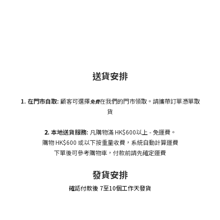
送貨安排
1. 在門市自
取:
顧客可選擇
在我們的門市領取。請攜帶訂單憑單取
免費
貨
2.
本地送貨服務:
凡購物滿 HK$600以上 - 免運費。
購物 HK$600 或以下按重量收費，系統自動計算運費
下單後可參考購物車，付款前請先確定運費
發貨安排
確認付款後 7至10個工作天發貨