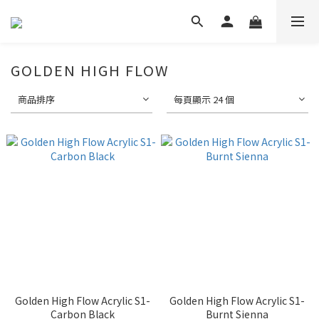
GOLDEN HIGH FLOW
商品排序
每頁顯示 24 個
Golden High Flow Acrylic S1-
Golden High Flow Acrylic S1-
Carbon Black
Burnt Sienna