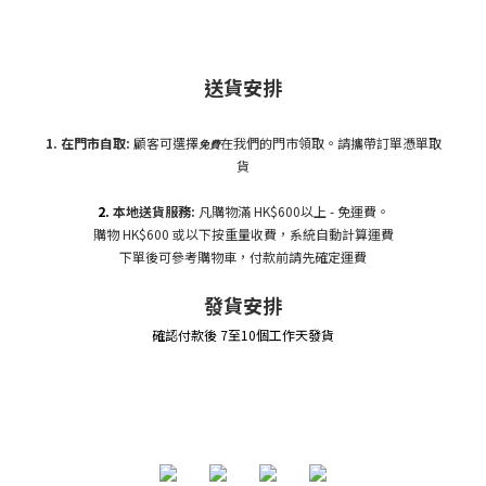
送貨安排
1. 在門市自
取:
顧客可選擇
在我們的門市領取。請攜帶訂單憑單取
免費
貨
2.
本地送貨服務:
凡購物滿 HK$600以上 - 免運費。
購物 HK$600 或以下按重量收費，系統自動計算運費
下單後可參考購物車，付款前請先確定運費
發貨安排
確認付款後 7至10個工作天發貨