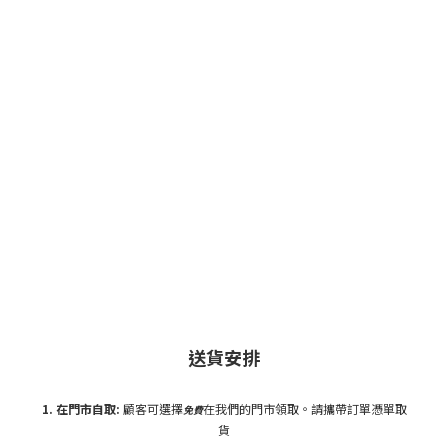
送貨安排
1. 在門市自
取:
顧客可選擇
在我們的門市領取。請攜帶訂單憑單取
免費
貨