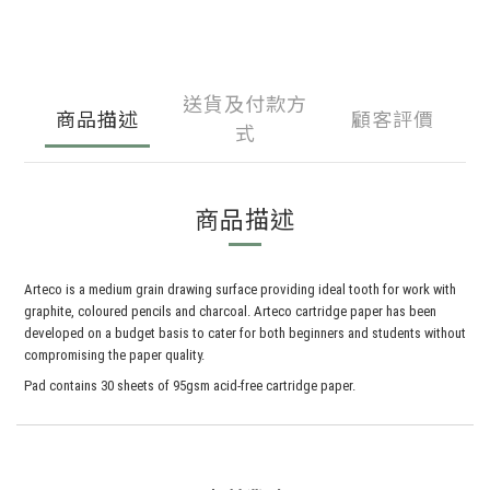
送貨及付款方
商品描述
顧客評價
式
商品描述
Arteco is a medium grain drawing surface providing ideal tooth for work with
graphite, coloured pencils and charcoal. Arteco cartridge paper has been
developed on a budget basis to cater for both beginners and students without
compromising the paper quality.
Pad contains 30 sheets of 95gsm acid-free cartridge paper.