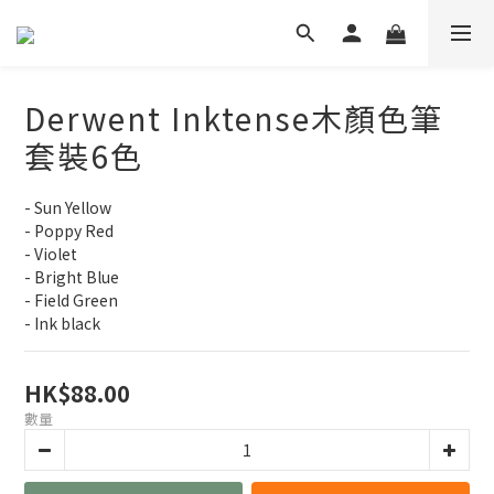
Derwent Inktense木顏色筆
套裝6色
- Sun Yellow
- Poppy Red
- Violet
- Bright Blue
- Field Green
- Ink black
HK$88.00
數量