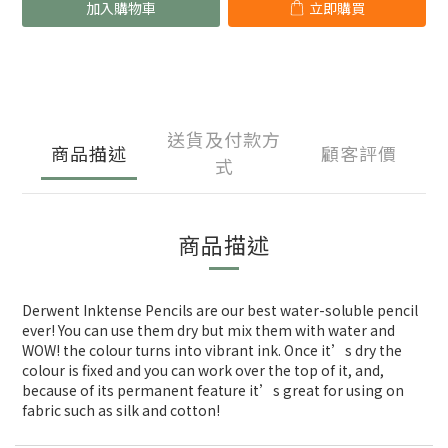
加入購物車
立即購買
送貨及付款方
商品描述
顧客評價
式
商品描述
Derwent Inktense Pencils are our best water-soluble pencil
ever! You can use them dry but mix them with water and
WOW! the colour turns into vibrant ink. Once it’s dry the
colour is fixed and you can work over the top of it, and,
because of its permanent feature it’s great for using on
fabric such as silk and cotton!