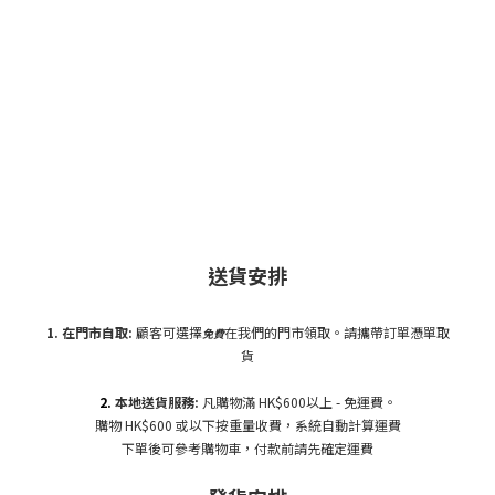
送貨安排
1. 在門市自
取:
顧客可選擇
在我們的門市領取。請攜帶訂單憑單取
免費
貨
2.
本地送貨服務:
凡購物滿 HK$600以上 - 免運費。
購物 HK$600 或以下按重量收費，系統自動計算運費
下單後可參考購物車，付款前請先確定運費