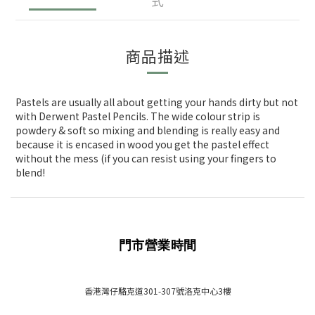
式
商品描述
Pastels are usually all about getting your hands dirty but not
with Derwent Pastel Pencils. The wide colour strip is
powdery & soft so mixing and blending is really easy and
because it is encased in wood you get the pastel effect
without the mess (if you can resist using your fingers to
blend!
門市營業時間
香港灣仔駱克道301-307號洛克中心3樓