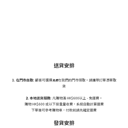
送貨安排
1. 在門市自
取:
顧客可選擇
在我們的門市領取。請攜帶訂單憑單取
免費
貨
2.
本地送貨服務:
凡購物滿 HK$600以上 - 免運費。
購物 HK$600 或以下按重量收費，系統自動計算運費
下單後可參考購物車，付款前請先確定運費
發貨安排