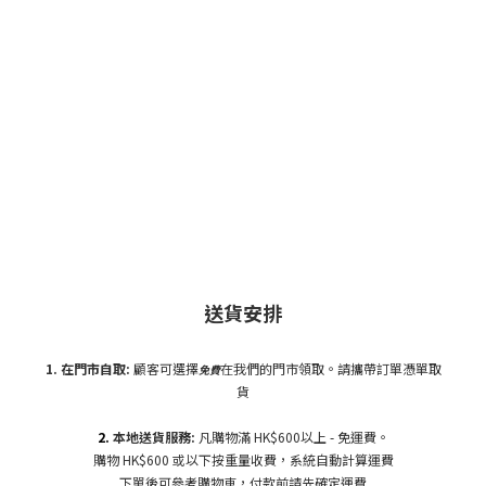
送貨安排
1. 在門市自
取:
顧客可選擇
在我們的門市領取。請攜帶訂單憑單取
免費
貨
2.
本地送貨服務:
凡購物滿 HK$600以上 - 免運費。
購物 HK$600 或以下按重量收費，系統自動計算運費
下單後可參考購物車，付款前請先確定運費