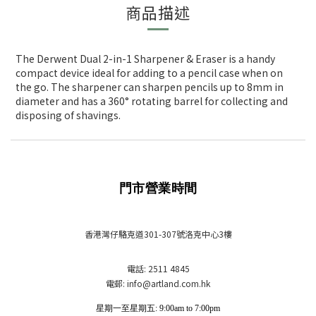
商品描述
The Derwent Dual 2-in-1 Sharpener & Eraser is a handy
compact device ideal for adding to a pencil case when on
the go. The sharpener can sharpen pencils up to 8mm in
diameter and has a 360° rotating barrel for collecting and
disposing of shavings.
門市營業時間
香港灣仔駱克道301-307號洛克中心3樓
電話: 2511 4845
電郵: info
@artland.com.hk
星期一至星期五: 9:00am to 7:00pm