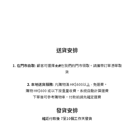
送貨安排
1. 在門市自
取:
顧客可選擇
在我們的門市領取。請攜帶訂單憑單取
免費
貨
2.
本地送貨服務:
凡購物滿 HK$600以上 - 免運費。
購物 HK$600 或以下按重量收費，系統自動計算運費
下單後可參考購物車，付款前請先確定運費
發貨安排
確認付款後 7至10個工作天發貨