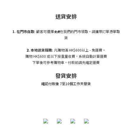
送貨安排
1. 在門市自
取:
顧客可選擇
在我們的門市領取。請攜帶訂單憑單取
免費
貨
2.
本地送貨服務:
凡購物滿 HK$600以上 - 免運費。
購物 HK$600 或以下按重量收費，系統自動計算運費
下單後可參考購物車，付款前請先確定運費
發貨安排
確認付款後 7至10個工作天發貨