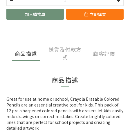
加入購物車
立即購買
送貨及付款方
商品描述
顧客評價
式
商品描述
Great for use at home or school, Crayola Erasable Colored
Pencils are an essential creative tool for kids. This pack of
12 pre-sharpened colored pencils with erasers let kids easily
redo drawings or correct mistakes. Create brightly colored
lines that are perfect for school projects and creating
detailed artwork.