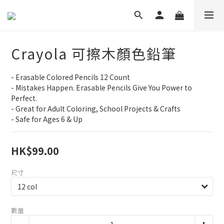
Crayola 可擦木顏色鉛筆
- Erasable Colored Pencils 12 Count
- Mistakes Happen. Erasable Pencils Give You Power to 
Perfect.
- Great for Adult Coloring, School Projects & Crafts
- Safe for Ages 6 & Up
HK$99.00
尺寸
數量