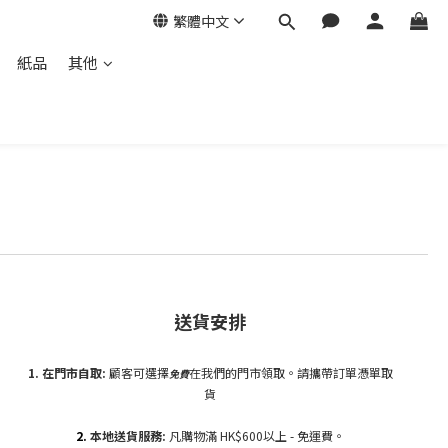
繁體中文
紙品
其他
送貨安排
1. 在門市自
取:
顧客可選擇
在我們的門市領取。請攜帶訂單憑單取
免費
貨
2.
本地送貨服務:
凡購物滿 HK$600以上 - 免運費。