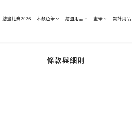
繪畫比賽2026
木顏色筆
繪圖用品
畫筆
設計用品
條款與細則