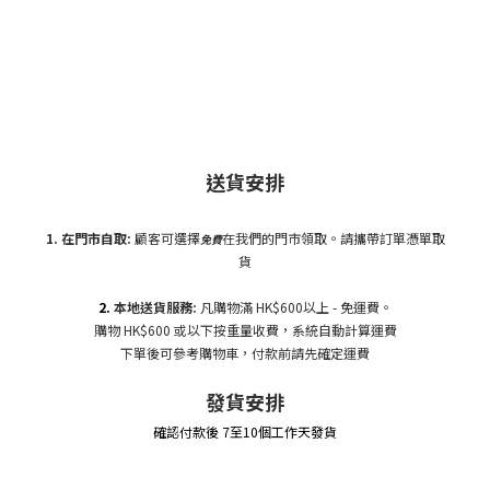
送貨安排
1. 在門市自
取:
顧客可選擇
在我們的門市領取。請攜帶訂單憑單取
免費
貨
2.
本地送貨服務:
凡購物滿 HK$600以上 - 免運費。
購物 HK$600 或以下按重量收費，系統自動計算運費
下單後可參考購物車，付款前請先確定運費
發貨安排
確認付款後 7至10個工作天發貨