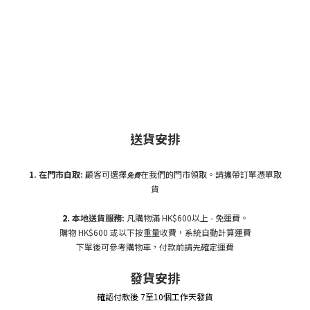
送貨安排
1. 在門市自
取:
顧客可選擇
在我們的門市領取。請攜帶訂單憑單取
免費
貨
2.
本地送貨服務:
凡購物滿 HK$600以上 - 免運費。
購物 HK$600 或以下按重量收費，系統自動計算運費
下單後可參考購物車，付款前請先確定運費
發貨安排
確認付款後 7至10個工作天發貨