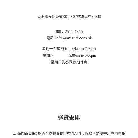
香港灣仔駱克道301-307號洛克中心3樓
電話: 2511 4845
電郵: info
@artland.com.hk
星期一至星期五: 9:00am to 7:00pm
星期六 :9:00am to 5:00pm
星期日及公眾假期休息
送貨安排
1. 在門市自
取:
顧客可選擇
在我們的門市領取。請攜帶訂單憑單取
免費