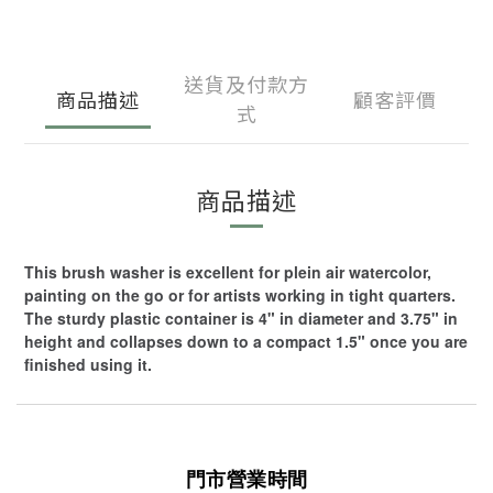
送貨及付款方
商品描述
顧客評價
式
商品描述
This brush washer is excellent for plein air watercolor,
painting on the go or for artists working in tight quarters.
The sturdy plastic container is 4" in diameter and 3.75" in
height and collapses down to a compact 1.5" once you are
finished using it.
門市營業時間