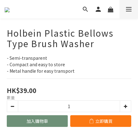
Holbein Plastic Bellows
Type Brush Washer
- Semi-transparent
- Compact and easy to store
- Metal handle for easy transport
HK$39.00
數量
加入購物車
立即購買